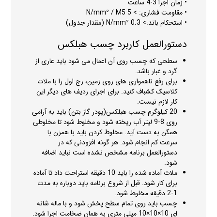
• زمان اجرا 3-4 ساعت
• مقاومت فشاری: > 5 N/mm² / M5
• استحکام باند:> 0.3 N/mm² (مقدار جدول)
دستورالعمل کاربرد چسب هبلکس
سطحی که چسب روی آن اعمال می شود باید عاری از
گرد و غبار باشد.
برای رفع ناهمواری های روی زمین، رج اول را با ملات
کلاسیک کشباف کنید. برای اجرای ردیف های دیگر این
کار لازم نیست.
20 کیلوگرم چسب هبلکس(پودر گاز بتن) باید به آرامی
روی 8-9 لیتر آب ریخته شود و مخلوط شود تا مخلوطی
همگن به دست آید. مخلوط کردن باید با همزن با
سرعت کم انجام شود. هر گونه افزودنی که در
دستورالعمل برنامه مشخص نشده است نباید اضافه
شود.
ملات آماده شده را باید 10 دقیقه استراحت داد تا آماده
برای کار شود. قبل از شروع برنامه باید دوباره به مدت
1-2 دقیقه مخلوط شود.
چسب باید روی تمام سطح پخش شود و با ماله شانه
ای 10×10×10 میلی متری به همان ضخامت اجرا شود.