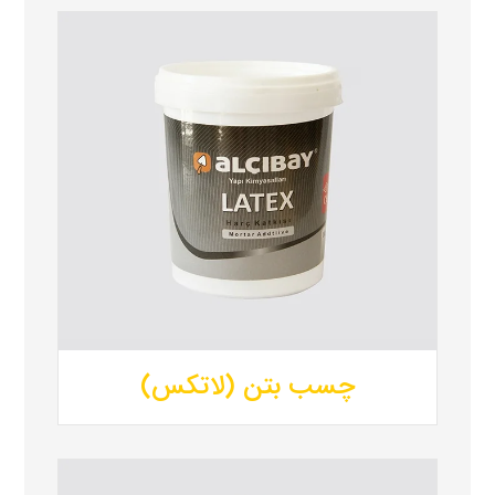
چسب بتن (لاتکس)