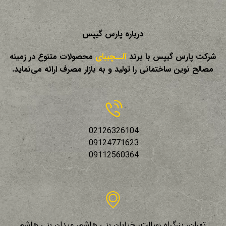
درباره پارس گیپس
شرکت پارس گیپس با برند
آلــچیبای
محصولات متنوع در زمینه
مصالح نوین ساختمانی را توليد و به بازار مصرف ارائه می‌نماید.
02126326104
09124771623
09112560364
تهران، بزرگراه رسالت، خیابان بنی هاشم، میدان بنی هاشم